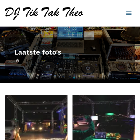
Skip
DJ
to
Tik
content
Tak
Theo
Laatste foto’s
HOME
LAATSTE FOTO’S